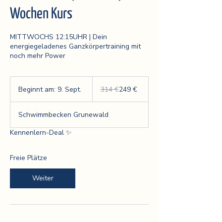
Wochen Kurs
MITTWOCHS 12:15UHR | Dein
energiegeladenes Ganzkörpertraining mit
noch mehr Power
314
Euro
Beginnt am: 9. Sept.
B
314 €
249 €
e
g
Schwimmbecken Grunewald
i
n
Kennenlern-Deal ✨
n
t
a
Freie Plätze
m
:
Weiter
9
.
S
e
p