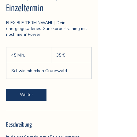
Einzeltermin
FLEXIBLE TERMINWAHL | Dein
energiegeladenes Ganzkörpertraining mit
noch mehr Power
35
Euro
45 Min.
4
35 €
5
M
Schwimmbecken Grunewald
i
n
.
Weiter
Beschreibung