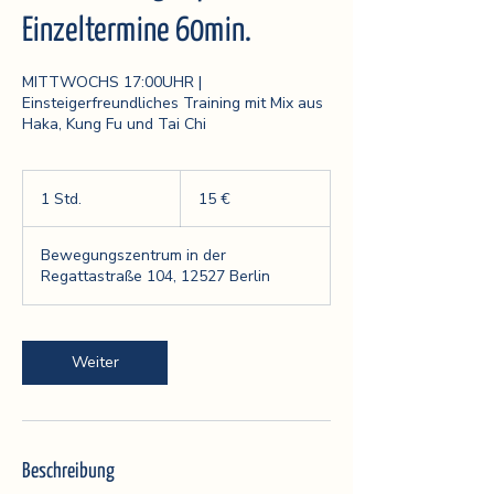
Einzeltermine 60min.
MITTWOCHS 17:00UHR |
Einsteigerfreundliches Training mit Mix aus
Haka, Kung Fu und Tai Chi
15
Euro
1 Std.
1
15 €
S
t
Bewegungszentrum in der
d
Regattastraße 104, 12527 Berlin
Weiter
Beschreibung